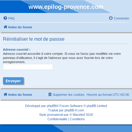
www.epilog-provence.com
FAQ
Connexion
Index du forum
Réinitialiser le mot de passse
Adresse courriel :
Adresse courriel associée à votre compte. Si vous ne l’avez pas modifiée via votre
panneau d’utilisateur, il s’agit de l’adresse que vous avez fournie lors de votre
enregistrement.
Index du forum
Supprimer les cookies
Heures au format
UTC+01:00
Développé par
phpBB
® Forum Software © phpBB Limited
Traduit par
phpBB-fr.com
Style
promaterial
par ©
Mazeltof
2018
Confidentialité
|
Conditions