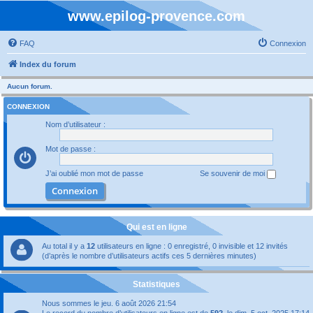
www.epilog-provence.com
FAQ
Connexion
Index du forum
Aucun forum.
CONNEXION
Nom d’utilisateur :
Mot de passe :
J’ai oublié mon mot de passe
Se souvenir de moi
Qui est en ligne
Au total il y a
12
utilisateurs en ligne : 0 enregistré, 0 invisible et 12 invités
(d’après le nombre d’utilisateurs actifs ces 5 dernières minutes)
Statistiques
Nous sommes le jeu. 6 août 2026 21:54
Le record du nombre d’utilisateurs en ligne est de
592
, le dim. 5 oct. 2025 17:14