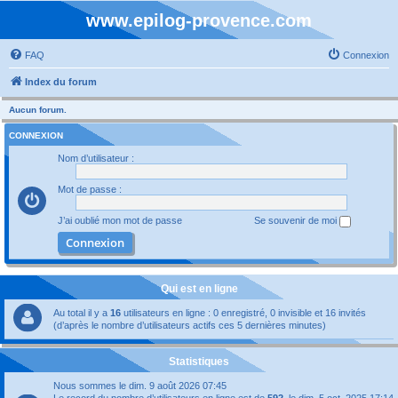
www.epilog-provence.com
FAQ
Connexion
Index du forum
Aucun forum.
CONNEXION
Nom d’utilisateur :
Mot de passe :
J’ai oublié mon mot de passe
Se souvenir de moi
Qui est en ligne
Au total il y a
16
utilisateurs en ligne : 0 enregistré, 0 invisible et 16 invités
(d’après le nombre d’utilisateurs actifs ces 5 dernières minutes)
Statistiques
Nous sommes le dim. 9 août 2026 07:45
Le record du nombre d’utilisateurs en ligne est de
592
, le dim. 5 oct. 2025 17:14