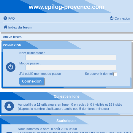
www.epilog-provence.com
FAQ
Connexion
Index du forum
Aucun forum.
CONNEXION
Nom d’utilisateur :
Mot de passe :
J’ai oublié mon mot de passe
Se souvenir de moi
Qui est en ligne
Au total il y a
19
utilisateurs en ligne : 0 enregistré, 0 invisible et 19 invités
(d’après le nombre d’utilisateurs actifs ces 5 dernières minutes)
Statistiques
Nous sommes le sam. 8 août 2026 08:08
Le record du nombre d’utilisateurs en ligne est de
592
, le dim. 5 oct. 2025 17:14