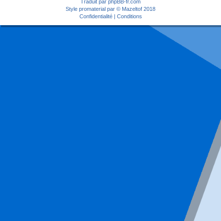
Traduit par
phpBB-fr.com
Style
promaterial
par ©
Mazeltof
2018
Confidentialité
|
Conditions