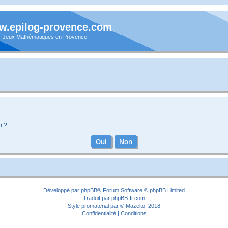
.epilog-provence.com
 - Jeux Mathématiques en Provence.
m ?
Développé par
phpBB
® Forum Software © phpBB Limited
Traduit par
phpBB-fr.com
Style
promaterial
par ©
Mazeltof
2018
Confidentialité
|
Conditions