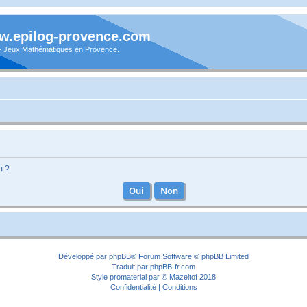
.epilog-provence.com
 - Jeux Mathématiques en Provence.
m ?
Développé par
phpBB
® Forum Software © phpBB Limited
Traduit par
phpBB-fr.com
Style
promaterial
par ©
Mazeltof
2018
Confidentialité
|
Conditions