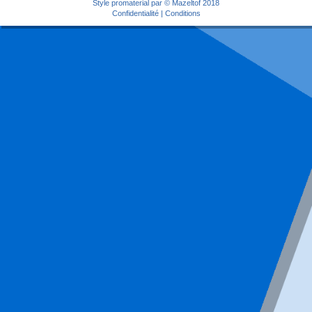
Style
promaterial
par ©
Mazeltof
2018
Confidentialité
|
Conditions