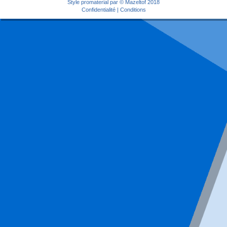
Style
promaterial
par ©
Mazeltof
2018
Confidentialité
|
Conditions