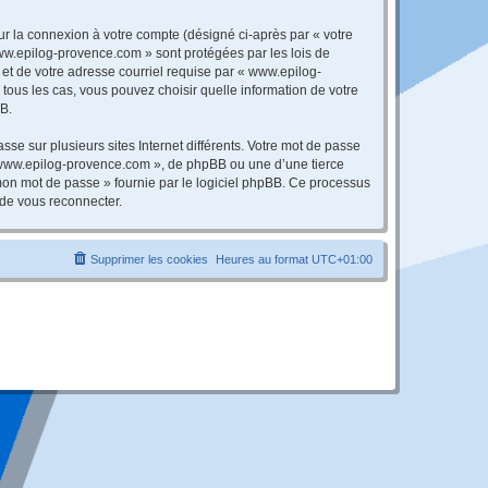
ur la connexion à votre compte (désigné ci-après par « votre
www.epilog-provence.com » sont protégées par les lois de
et de votre adresse courriel requise par « www.epilog-
tous les cas, vous pouvez choisir quelle information de votre
BB.
se sur plusieurs sites Internet différents. Votre mot de passe
 www.epilog-provence.com », de phpBB ou une d’une tierce
 mon mot de passe » fournie par le logiciel phpBB. Ce processus
 de vous reconnecter.
Supprimer les cookies
Heures au format
UTC+01:00