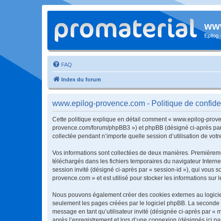
www
Epilog
FAQ
Index du forum
www.epilog-provence.com - Politique de confiden
Cette politique explique en détail comment « www.epilog-provenc
provence.com/forum/phpBB3 ») et phpBB (désigné ci-après par « 
collectée pendant n’importe quelle session d’utilisation de votr
Vos informations sont collectées de deux manières. Premièremen
téléchargés dans les fichiers temporaires du navigateur Internet
session invité (désigné ci-après par « session-id »), qui vous
provence.com » et est utilisé pour stocker les informations sur 
Nous pouvons également créer des cookies externes au logicie
seulement les pages créées par le logiciel phpBB. La seconde ma
message en tant qu’utilisateur invité (désignée ci-après par «
après l’enregistrement et lors d’une connexion (désignés ici p