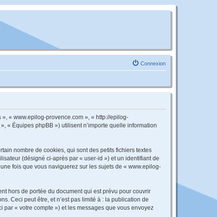
Connexion
 », « www.epilog-provence.com », « http://epilog-
», « Équipes phpBB ») utilisent n’importe quelle information
ain nombre de cookies, qui sont des petits fichiers textes
isateur (désigné ci-après par « user-id ») et un identifiant de
 une fois que vous naviguerez sur les sujets de « www.epilog-
nt hors de portée du document qui est prévu pour couvrir
Ceci peut être, et n’est pas limité à : la publication de
ici par « votre compte ») et les messages que vous envoyez