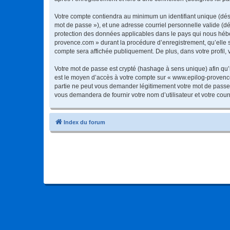
Votre compte contiendra au minimum un identifiant unique (dési
mot de passe »), et une adresse courriel personnelle valide (d
protection des données applicables dans le pays qui nous héber
provence.com » durant la procédure d’enregistrement, qu’elle s
compte sera affichée publiquement. De plus, dans votre profil, 
Votre mot de passe est crypté (hashage à sens unique) afin qu’i
est le moyen d’accès à votre compte sur « www.epilog-proven
partie ne peut vous demander légitimement votre mot de passe. 
vous demandera de fournir votre nom d’utilisateur et votre cou
Index du forum