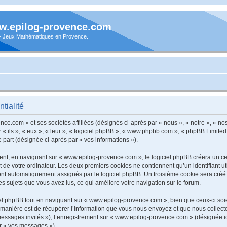
.epilog-provence.com
 - Jeux Mathématiques en Provence.
tialité
e.com » et ses sociétés affiliées (désignés ci-après par « nous », « notre », « nos
ils », « eux », « leur », « logiciel phpBB », « www.phpbb.com », « phpBB Limited 
e part (désignée ci-après par « vos informations »).
t, en naviguant sur « www.epilog-provence.com », le logiciel phpBB créera un cert
 de votre ordinateur. Les deux premiers cookies ne contiennent qu’un identifiant util
 sont automatiquement assignés par le logiciel phpBB. Un troisième cookie sera créé
les sujets que vous avez lus, ce qui améliore votre navigation sur le forum.
l phpBB tout en naviguant sur « www.epilog-provence.com », bien que ceux-ci soie
nière est de récupérer l’information que vous nous envoyez et que nous collectons. 
 messages invités »), l’enregistrement sur « www.epilog-provence.com » (désignée 
ar « vos messages »).