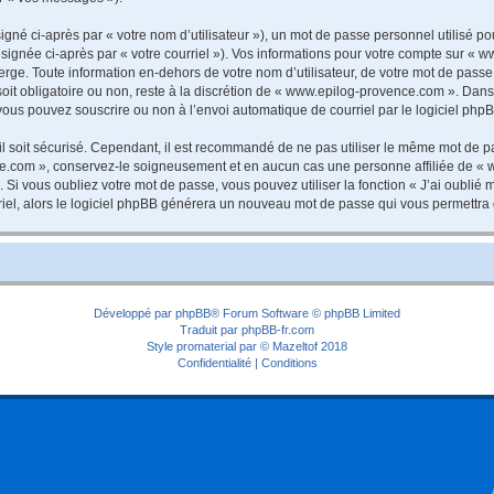
gné ci-après par « votre nom d’utilisateur »), un mot de passe personnel utilisé po
ésignée ci-après par « votre courriel »). Vos informations pour votre compte sur « 
ge. Toute information en-dehors de votre nom d’utilisateur, de votre mot de passe 
oit obligatoire ou non, reste à la discrétion de « www.epilog-provence.com ». Dans 
vous pouvez souscrire ou non à l’envoi automatique de courriel par le logiciel php
l soit sécurisé. Cependant, il est recommandé de ne pas utiliser le même mot de pas
ce.com », conservez-le soigneusement et en aucun cas une personne affiliée de «
Si vous oubliez votre mot de passe, vous pouvez utiliser la fonction « J’ai oublié
rriel, alors le logiciel phpBB générera un nouveau mot de passe qui vous permettra
Développé par
phpBB
® Forum Software © phpBB Limited
Traduit par
phpBB-fr.com
Style
promaterial
par ©
Mazeltof
2018
Confidentialité
|
Conditions