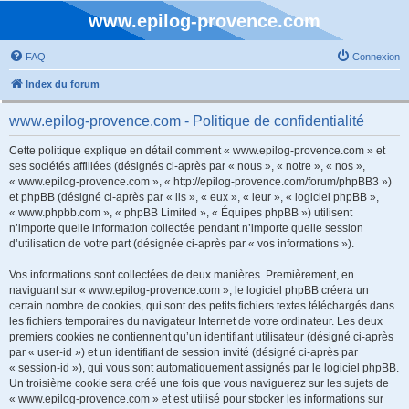
www.epilog-provence.com
FAQ
Connexion
Index du forum
www.epilog-provence.com - Politique de confidentialité
Cette politique explique en détail comment « www.epilog-provence.com » et
ses sociétés affiliées (désignés ci-après par « nous », « notre », « nos »,
« www.epilog-provence.com », « http://epilog-provence.com/forum/phpBB3 »)
et phpBB (désigné ci-après par « ils », « eux », « leur », « logiciel phpBB »,
« www.phpbb.com », « phpBB Limited », « Équipes phpBB ») utilisent
n’importe quelle information collectée pendant n’importe quelle session
d’utilisation de votre part (désignée ci-après par « vos informations »).
Vos informations sont collectées de deux manières. Premièrement, en
naviguant sur « www.epilog-provence.com », le logiciel phpBB créera un
certain nombre de cookies, qui sont des petits fichiers textes téléchargés dans
les fichiers temporaires du navigateur Internet de votre ordinateur. Les deux
premiers cookies ne contiennent qu’un identifiant utilisateur (désigné ci-après
par « user-id ») et un identifiant de session invité (désigné ci-après par
« session-id »), qui vous sont automatiquement assignés par le logiciel phpBB.
Un troisième cookie sera créé une fois que vous naviguerez sur les sujets de
« www.epilog-provence.com » et est utilisé pour stocker les informations sur