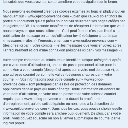
les sujets que vous avez lus, ce qui améliore votre navigation sur le forum.
Nous pouvons également créer des cookies externes au logiciel phpBB tout en
naviguant sur « www.epilog-provence.com », bien que ceux-ci soient hors de
portée du document qui est prévu pour couvrir seulement les pages créées par
le logiciel phpBB. La seconde manière est de récupérer l’information que vous
nous envoyez et que nous collectons. Ceci peut être, et n’est pas limité à : la
publication de message en tant qu’utilisateur invité (désignée ci-après par
« messages invités »), l’enregistrement sur « www.epilog-provence.com »
(désignée ici par « votre compte ») et les messages que vous envoyez après
l’enregistrement et lors d’une connexion (désignés ici par « vos messages »).
Votre compte contiendra au minimum un identifiant unique (désigné ci-après
par « votre nom d’utilisateur »), un mot de passe personnel utilisé pour la
connexion à votre compte (désigné ci-après par « votre mot de passe »), et
une adresse courriel personnelle valide (désignée ci-après par « votre
courriel »). Vos informations pour votre compte sur « www.epilog-
provence.com » sont protégées par les lois de protection des données
applicables dans le pays qui nous héberge. Toute information en-dehors de
votre nom d’utilisateur, de votre mot de passe et de votre adresse courriel
requise par « www.epilog-provence.com » durant la procédure
d’enregistrement, qu’elle soit obligatoire ou non, reste à la discrétion de
« www.epilog-provence.com ». Dans tous les cas, vous pouvez choisir quelle
information de votre compte sera affichée publiquement. De plus, dans votre
profil, vous pouvez souscrire ou non à l’envoi automatique de courriel par le
logiciel phpBB.