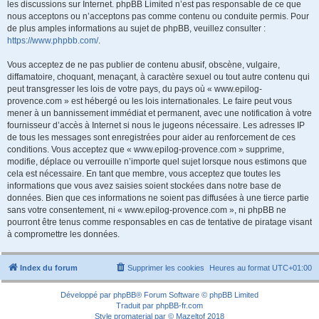
les discussions sur Internet. phpBB Limited n’est pas responsable de ce que
nous acceptons ou n’acceptons pas comme contenu ou conduite permis. Pour
de plus amples informations au sujet de phpBB, veuillez consulter :
https://www.phpbb.com/
.
Vous acceptez de ne pas publier de contenu abusif, obscène, vulgaire,
diffamatoire, choquant, menaçant, à caractère sexuel ou tout autre contenu qui
peut transgresser les lois de votre pays, du pays où « www.epilog-
provence.com » est hébergé ou les lois internationales. Le faire peut vous
mener à un bannissement immédiat et permanent, avec une notification à votre
fournisseur d’accès à Internet si nous le jugeons nécessaire. Les adresses IP
de tous les messages sont enregistrées pour aider au renforcement de ces
conditions. Vous acceptez que « www.epilog-provence.com » supprime,
modifie, déplace ou verrouille n’importe quel sujet lorsque nous estimons que
cela est nécessaire. En tant que membre, vous acceptez que toutes les
informations que vous avez saisies soient stockées dans notre base de
données. Bien que ces informations ne soient pas diffusées à une tierce partie
sans votre consentement, ni « www.epilog-provence.com », ni phpBB ne
pourront être tenus comme responsables en cas de tentative de piratage visant
à compromettre les données.
Index du forum
Supprimer les cookies
Heures au format
UTC+01:00
Développé par
phpBB
® Forum Software © phpBB Limited
Traduit par
phpBB-fr.com
Style
promaterial
par ©
Mazeltof
2018