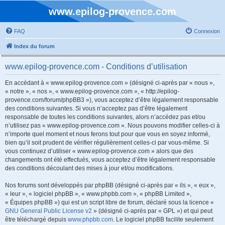
www.epilog-provence.com
FAQ
Connexion
Index du forum
www.epilog-provence.com - Conditions d’utilisation
En accédant à « www.epilog-provence.com » (désigné ci-après par « nous »,
« notre », « nos », « www.epilog-provence.com », « http://epilog-
provence.com/forum/phpBB3 »), vous acceptez d’être légalement responsable
des conditions suivantes. Si vous n’acceptez pas d’être légalement
responsable de toutes les conditions suivantes, alors n’accédez pas et/ou
n’utilisez pas « www.epilog-provence.com ». Nous pouvons modifier celles-ci à
n’importe quel moment et nous ferons tout pour que vous en soyez informé,
bien qu’il soit prudent de vérifier régulièrement celles-ci par vous-même. Si
vous continuez d’utiliser « www.epilog-provence.com » alors que des
changements ont été effectués, vous acceptez d’être légalement responsable
des conditions découlant des mises à jour et/ou modifications.
Nos forums sont développés par phpBB (désigné ci-après par « ils », « eux »,
« leur », « logiciel phpBB », « www.phpbb.com », « phpBB Limited »,
« Équipes phpBB ») qui est un script libre de forum, déclaré sous la licence «
GNU General Public License v2
» (désigné ci-après par « GPL ») et qui peut
être téléchargé depuis
www.phpbb.com
. Le logiciel phpBB facilite seulement