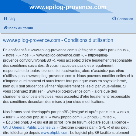
www.epilog-provence.com
FAQ
Connexion
Index du forum
www.epilog-provence.com - Conditions d’utilisation
En accédant à « www.epilog-provence.com » (désigné ci-après par « nous »,
« notre », « nos », « www.epilog-provence.com », « http://epilog-
provence.com/forum/phpBB3 »), vous acceptez d’être légalement responsable
des conditions suivantes. Si vous n’acceptez pas d’être légalement
responsable de toutes les conditions suivantes, alors n’accédez pas et/ou
n’utilisez pas « www.epilog-provence.com ». Nous pouvons modifier celles-ci à
n’importe quel moment et nous ferons tout pour que vous en soyez informé,
bien qu’il soit prudent de vérifier régulièrement celles-ci par vous-même. Si
vous continuez d’utiliser « www.epilog-provence.com » alors que des
changements ont été effectués, vous acceptez d’être légalement responsable
des conditions découlant des mises à jour et/ou modifications.
Nos forums sont développés par phpBB (désigné ci-après par « ils », « eux »,
« leur », « logiciel phpBB », « www.phpbb.com », « phpBB Limited »,
« Équipes phpBB ») qui est un script libre de forum, déclaré sous la licence «
GNU General Public License v2
» (désigné ci-après par « GPL ») et qui peut
être téléchargé depuis
www.phpbb.com
. Le logiciel phpBB facilite seulement