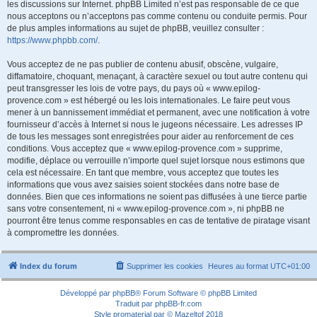
les discussions sur Internet. phpBB Limited n’est pas responsable de ce que
nous acceptons ou n’acceptons pas comme contenu ou conduite permis. Pour
de plus amples informations au sujet de phpBB, veuillez consulter :
https://www.phpbb.com/
.
Vous acceptez de ne pas publier de contenu abusif, obscène, vulgaire,
diffamatoire, choquant, menaçant, à caractère sexuel ou tout autre contenu qui
peut transgresser les lois de votre pays, du pays où « www.epilog-
provence.com » est hébergé ou les lois internationales. Le faire peut vous
mener à un bannissement immédiat et permanent, avec une notification à votre
fournisseur d’accès à Internet si nous le jugeons nécessaire. Les adresses IP
de tous les messages sont enregistrées pour aider au renforcement de ces
conditions. Vous acceptez que « www.epilog-provence.com » supprime,
modifie, déplace ou verrouille n’importe quel sujet lorsque nous estimons que
cela est nécessaire. En tant que membre, vous acceptez que toutes les
informations que vous avez saisies soient stockées dans notre base de
données. Bien que ces informations ne soient pas diffusées à une tierce partie
sans votre consentement, ni « www.epilog-provence.com », ni phpBB ne
pourront être tenus comme responsables en cas de tentative de piratage visant
à compromettre les données.
Index du forum
Supprimer les cookies
Heures au format
UTC+01:00
Développé par
phpBB
® Forum Software © phpBB Limited
Traduit par
phpBB-fr.com
Style
promaterial
par ©
Mazeltof
2018