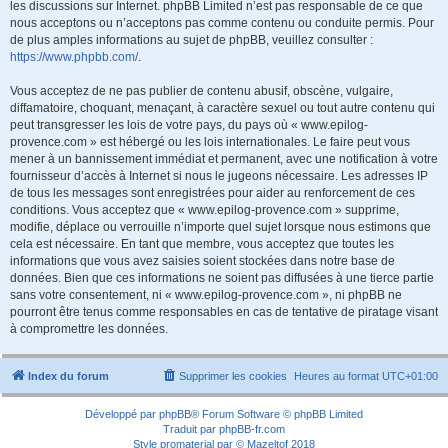
les discussions sur Internet. phpBB Limited n’est pas responsable de ce que
nous acceptons ou n’acceptons pas comme contenu ou conduite permis. Pour
de plus amples informations au sujet de phpBB, veuillez consulter :
https://www.phpbb.com/
.
Vous acceptez de ne pas publier de contenu abusif, obscène, vulgaire,
diffamatoire, choquant, menaçant, à caractère sexuel ou tout autre contenu qui
peut transgresser les lois de votre pays, du pays où « www.epilog-
provence.com » est hébergé ou les lois internationales. Le faire peut vous
mener à un bannissement immédiat et permanent, avec une notification à votre
fournisseur d’accès à Internet si nous le jugeons nécessaire. Les adresses IP
de tous les messages sont enregistrées pour aider au renforcement de ces
conditions. Vous acceptez que « www.epilog-provence.com » supprime,
modifie, déplace ou verrouille n’importe quel sujet lorsque nous estimons que
cela est nécessaire. En tant que membre, vous acceptez que toutes les
informations que vous avez saisies soient stockées dans notre base de
données. Bien que ces informations ne soient pas diffusées à une tierce partie
sans votre consentement, ni « www.epilog-provence.com », ni phpBB ne
pourront être tenus comme responsables en cas de tentative de piratage visant
à compromettre les données.
Index du forum
Supprimer les cookies
Heures au format
UTC+01:00
Développé par
phpBB
® Forum Software © phpBB Limited
Traduit par
phpBB-fr.com
Style
promaterial
par ©
Mazeltof
2018