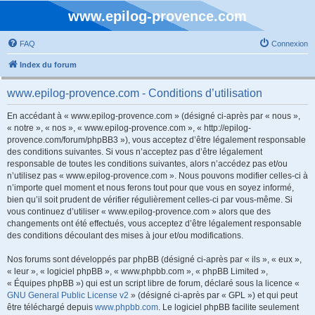
www.epilog-provence.com
FAQ
Connexion
Index du forum
www.epilog-provence.com - Conditions d’utilisation
En accédant à « www.epilog-provence.com » (désigné ci-après par « nous »,
« notre », « nos », « www.epilog-provence.com », « http://epilog-
provence.com/forum/phpBB3 »), vous acceptez d’être légalement responsable
des conditions suivantes. Si vous n’acceptez pas d’être légalement
responsable de toutes les conditions suivantes, alors n’accédez pas et/ou
n’utilisez pas « www.epilog-provence.com ». Nous pouvons modifier celles-ci à
n’importe quel moment et nous ferons tout pour que vous en soyez informé,
bien qu’il soit prudent de vérifier régulièrement celles-ci par vous-même. Si
vous continuez d’utiliser « www.epilog-provence.com » alors que des
changements ont été effectués, vous acceptez d’être légalement responsable
des conditions découlant des mises à jour et/ou modifications.
Nos forums sont développés par phpBB (désigné ci-après par « ils », « eux »,
« leur », « logiciel phpBB », « www.phpbb.com », « phpBB Limited »,
« Équipes phpBB ») qui est un script libre de forum, déclaré sous la licence «
GNU General Public License v2
» (désigné ci-après par « GPL ») et qui peut
être téléchargé depuis
www.phpbb.com
. Le logiciel phpBB facilite seulement