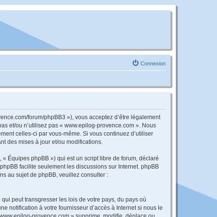
Connexion
rovence.com/forum/phpBB3 »), vous acceptez d’être légalement
 pas et/ou n’utilisez pas « www.epilog-provence.com ». Nous
ement celles-ci par vous-même. Si vous continuez d’utiliser
 des mises à jour et/ou modifications.
 « Équipes phpBB ») qui est un script libre de forum, déclaré
l phpBB facilite seulement les discussions sur Internet. phpBB
 au sujet de phpBB, veuillez consulter :
qui peut transgresser les lois de votre pays, du pays où
notification à votre fournisseur d’accès à Internet si nous le
« www.epilog-provence.com » supprime, modifie, déplace ou