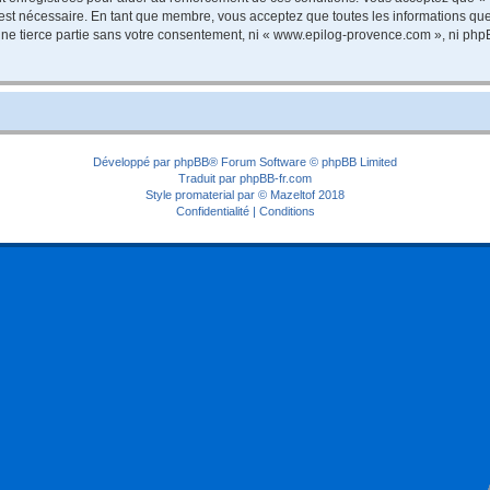
 est nécessaire. En tant que membre, vous acceptez que toutes les informations qu
 une tierce partie sans votre consentement, ni « www.epilog-provence.com », ni p
Développé par
phpBB
® Forum Software © phpBB Limited
Traduit par
phpBB-fr.com
Style
promaterial
par ©
Mazeltof
2018
Confidentialité
|
Conditions