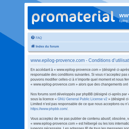
www
Epilog
FAQ
Index du forum
www.epilog-provence.com - Conditions d’utilisat
En accédant à « www.epilog-provence.com » (désigné ci-après p
responsable des conditions suivantes. Si vous n’acceptez pas 
pouvons modifier celles-ci à n’importe quel moment et nous fero
« www.epilog-provence.com » alors que des changements ont été
Nos forums sont développés par phpBB (désigné ci-après par « i
sous la licence «
GNU General Public License v2
» (désigné ci
Limited n’est pas responsable de ce que nous acceptons ou n’
https://www.phpbb.com/
.
Vous acceptez de ne pas publier de contenu abusif, obscène, vu
« www.epilog-provence.com » est hébergé ou les lois internatio
jugeons nécessaire. Les adresses IP de tous les messages son