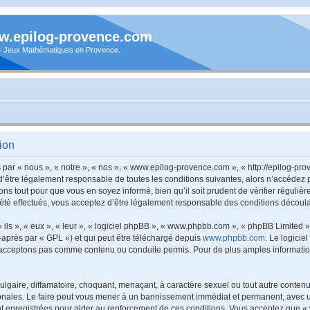
.epilog-provence.com
 - Jeux Mathématiques en Provence.
ion
ar « nous », « notre », « nos », « www.epilog-provence.com », « http://epilog-p
d’être légalement responsable de toutes les conditions suivantes, alors n’accédez
ns tout pour que vous en soyez informé, bien qu’il soit prudent de vérifier régulièr
 effectués, vous acceptez d’être légalement responsable des conditions découlant
ls », « eux », « leur », « logiciel phpBB », « www.phpbb.com », « phpBB Limited »,
-après par « GPL ») et qui peut être téléchargé depuis
www.phpbb.com
. Le logicie
acceptons pas comme contenu ou conduite permis. Pour de plus amples informations
lgaire, diffamatoire, choquant, menaçant, à caractère sexuel ou tout autre contenu 
nales. Le faire peut vous mener à un bannissement immédiat et permanent, avec une 
t enregistrées pour aider au renforcement de ces conditions. Vous acceptez que 