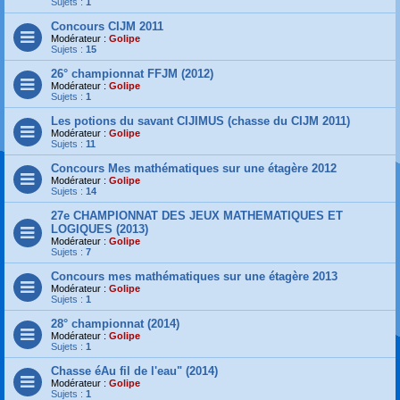
Sujets :
1
Concours CIJM 2011
Modérateur :
Golipe
Sujets :
15
26° championnat FFJM (2012)
Modérateur :
Golipe
Sujets :
1
Les potions du savant CIJIMUS (chasse du CIJM 2011)
Modérateur :
Golipe
Sujets :
11
Concours Mes mathématiques sur une étagère 2012
Modérateur :
Golipe
Sujets :
14
27e CHAMPIONNAT DES JEUX MATHEMATIQUES ET
LOGIQUES (2013)
Modérateur :
Golipe
Sujets :
7
Concours mes mathématiques sur une étagère 2013
Modérateur :
Golipe
Sujets :
1
28° championnat (2014)
Modérateur :
Golipe
Sujets :
1
Chasse éAu fil de l'eau" (2014)
Modérateur :
Golipe
Sujets :
1