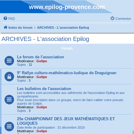
www.epilog-provence.com
FAQ
Connexion
Index du forum
ARCHIVES - L'association Epilog
ARCHIVES - L'association Epilog
Forum
Le forum de l'association
Modérateur :
Golipe
Sujets :
11
9° Rallye culturo-mathématico-ludique de Draguignan
Modérateur :
Golipe
Sujets :
3
Les bulletins de l'association
Les bulletins sont accessibles aux adhérents de l'association Epilog et aux
sympathisants.
Pour toute inscription dans ce groupe, merci de faire valider votre pseudo
auprès de Golipe.
Modérateur :
Golipe
Sujets :
3
25e CHAMPIONNAT DES JEUX MATHÉMATIQUES ET
LOGIQUES
Date limite de participation : 31 décembre 2010
Modérateur :
Golipe