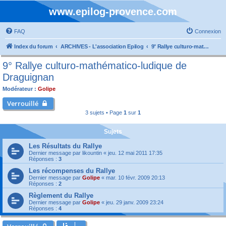
www.epilog-provence.com
FAQ
Connexion
Index du forum
ARCHIVES - L'association Epilog
9° Rallye culturo-mathématico-ludique de Draguignan
9° Rallye culturo-mathématico-ludique de
Draguignan
Modérateur :
Golipe
Verrouillé
3 sujets • Page
1
sur
1
Sujets
Les Résultats du Rallye
Dernier message par
likountin
«
jeu. 12 mai 2011 17:35
Réponses :
3
Les récompenses du Rallye
Dernier message par
Golipe
«
mar. 10 févr. 2009 20:13
Réponses :
2
Règlement du Rallye
Dernier message par
Golipe
«
jeu. 29 janv. 2009 23:24
Réponses :
4