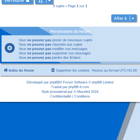
Verrouillé
3 sujets • Page
1
sur
1
Aller à
Permissions du forum
Vous
ne pouvez pas
poster de nouveaux sujets
Vous
ne pouvez pas
répondre aux sujets
Vous
ne pouvez pas
modifier vos messages
Vous
ne pouvez pas
supprimer vos messages
Vous
ne pouvez pas
joindre des fichiers
Index du forum
Supprimer les cookies
Heures au format
UTC+01:00
Développé par
phpBB
® Forum Software © phpBB Limited
Traduit par
phpBB-fr.com
Style
promaterial
par ©
Mazeltof
2018
Confidentialité
|
Conditions