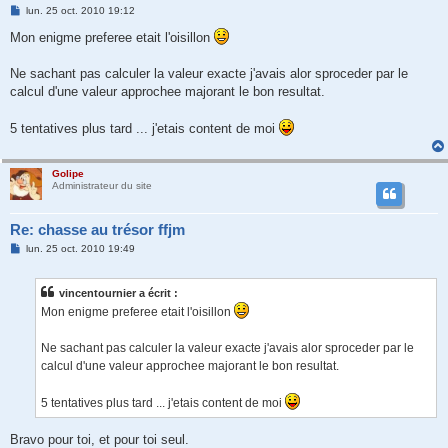
M
lun. 25 oct. 2010 19:12
e
s
Mon enigme preferee etait l'oisillon
s
a
g
Ne sachant pas calculer la valeur exacte j'avais alor sproceder par le
e
calcul d'une valeur approchee majorant le bon resultat.
5 tentatives plus tard ... j'etais content de moi
Golipe
Administrateur du site
Re: chasse au trésor ffjm
M
lun. 25 oct. 2010 19:49
e
s
s
vincentournier a écrit :
a
g
Mon enigme preferee etait l'oisillon
e
Ne sachant pas calculer la valeur exacte j'avais alor sproceder par le
calcul d'une valeur approchee majorant le bon resultat.
5 tentatives plus tard ... j'etais content de moi
Bravo pour toi, et pour toi seul.