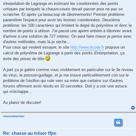
interpolation de Lagrange en estimant les coordonnées des points
critiques par lesquels la chauve-souris devait passer pour ne pas se
scratcher. Et après ça beaucoup de tâtonnements! Premier problème:
paramétrer l'espace pour avoir les bonnes coordonnées. Deuxième
problème: les 100 caractères qui limitent le degré du polynôme et donc le
nombre de points à utiliser. J'ai passé une aprem entière à tâtonner avant
d'arriver à une solution de 727 mètres. On peut faire mieux je pense avec
d'autres méthodes, mais là je sèche...
Pour ceux qui veulent essayer, le site
http://www.dcode.fr
propose un
calcul de polynôme de Lagrange à partir des points d'interpolation, ça
évite des prises de tête
A part ça je galère comme vous visiblement en particulier sur le 3e niveau
du virus, le poisson-guidage, et je me trouve particulièrement con sur le
problème de l'oisillon qui vole vers sa mère que certains sur d'autres
forums affirment avoir résolu en 10 secondes. Doit y a voir une astuce
qui m'échappe...
Au plaisir de discuter!
vincentournier
Re: chasse au trésor ffjm