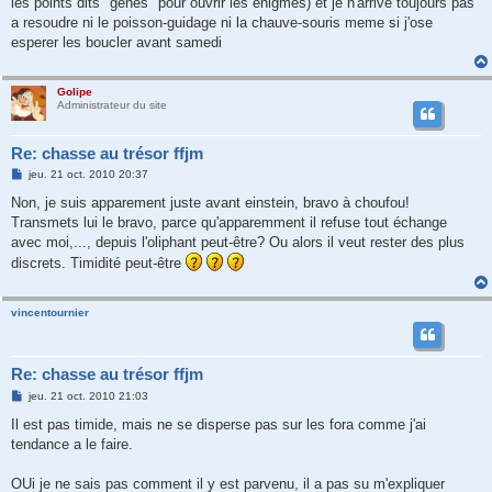
les points dits "genes" pour ouvrir les enigmes) et je n'arrive toujours pas
a resoudre ni le poisson-guidage ni la chauve-souris meme si j'ose
esperer les boucler avant samedi
Golipe
Administrateur du site
Re: chasse au trésor ffjm
M
jeu. 21 oct. 2010 20:37
e
s
Non, je suis apparement juste avant einstein, bravo à choufou!
s
Transmets lui le bravo, parce qu'apparemment il refuse tout échange
a
g
avec moi,..., depuis l'oliphant peut-être? Ou alors il veut rester des plus
e
discrets. Timidité peut-être
vincentournier
Re: chasse au trésor ffjm
M
jeu. 21 oct. 2010 21:03
e
s
Il est pas timide, mais ne se disperse pas sur les fora comme j'ai
s
tendance a le faire.
a
g
e
OUi je ne sais pas comment il y est parvenu, il a pas su m'expliquer