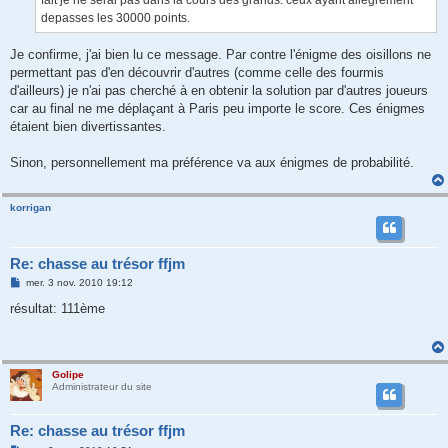
fait je ne serai pas dans la cours des grands: ceux ayant allegrement
depasses les 30000 points.
Je confirme, j'ai bien lu ce message. Par contre l'énigme des oisillons ne
permettant pas d'en découvrir d'autres (comme celle des fourmis
d'ailleurs) je n'ai pas cherché à en obtenir la solution par d'autres joueurs
car au final ne me déplaçant à Paris peu importe le score. Ces énigmes
étaient bien divertissantes.
Sinon, personnellement ma préférence va aux énigmes de probabilité.
korrigan
Re: chasse au trésor ffjm
M
mer. 3 nov. 2010 19:12
e
s
résultat: 111ème
s
a
g
e
Golipe
Administrateur du site
Re: chasse au trésor ffjm