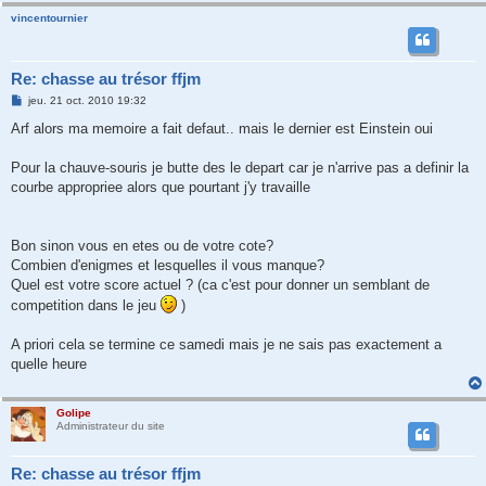
vincentournier
Re: chasse au trésor ffjm
M
jeu. 21 oct. 2010 19:32
e
s
Arf alors ma memoire a fait defaut.. mais le dernier est Einstein oui
s
a
g
Pour la chauve-souris je butte des le depart car je n'arrive pas a definir la
e
courbe appropriee alors que pourtant j'y travaille
Bon sinon vous en etes ou de votre cote?
Combien d'enigmes et lesquelles il vous manque?
Quel est votre score actuel ? (ca c'est pour donner un semblant de
competition dans le jeu
)
A priori cela se termine ce samedi mais je ne sais pas exactement a
quelle heure
Golipe
Administrateur du site
Re: chasse au trésor ffjm