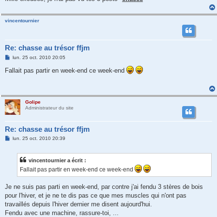
vincentournier
Re: chasse au trésor ffjm
M
lun. 25 oct. 2010 20:05
e
s
Fallait pas partir en week-end ce week-end
s
a
g
e
Golipe
Administrateur du site
Re: chasse au trésor ffjm
M
lun. 25 oct. 2010 20:39
e
s
s
vincentournier a écrit :
a
g
Fallait pas partir en week-end ce week-end
e
Je ne suis pas parti en week-end, par contre j'ai fendu 3 stères de bois
pour l'hiver, et je ne te dis pas ce que mes muscles qui n'ont pas
travaillés depuis l'hiver dernier me disent aujourd'hui.
Fendu avec une machine, rassure-toi, ...