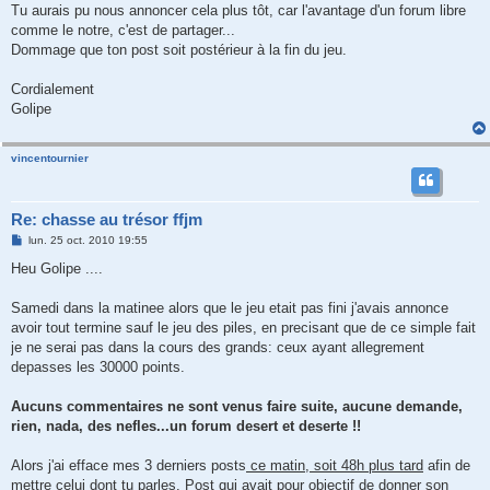
Tu aurais pu nous annoncer cela plus tôt, car l'avantage d'un forum libre
comme le notre, c'est de partager...
Dommage que ton post soit postérieur à la fin du jeu.
Cordialement
Golipe
vincentournier
Re: chasse au trésor ffjm
M
lun. 25 oct. 2010 19:55
e
s
Heu Golipe ....
s
a
g
Samedi dans la matinee alors que le jeu etait pas fini j'avais annonce
e
avoir tout termine sauf le jeu des piles, en precisant que de ce simple fait
je ne serai pas dans la cours des grands: ceux ayant allegrement
depasses les 30000 points.
Aucuns commentaires ne sont venus faire suite, aucune demande,
rien, nada, des nefles...un forum desert et deserte !!
Alors j'ai efface mes 3 derniers posts
ce matin, soit 48h plus tard
afin de
mettre celui dont tu parles. Post qui avait pour objectif de donner son