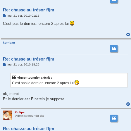
Re: chasse au trésor ffjm
M
jeu. 21 oct. 2010 01:15
e
s
C'est pas le dernier...encore 2 apres lui
s
a
g
e
korrigan
Re: chasse au trésor ffjm
M
jeu. 21 oct. 2010 18:29
e
s
s
vincentournier a écrit :
a
g
C'est pas le dernier...encore 2 apres lui
e
ok, merci.
Et le dernier est Einstein je suppose.
Golipe
Administrateur du site
Re: chasse au trésor ffjm