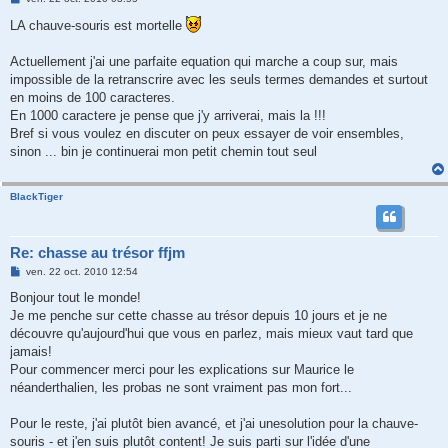
e
s
LA chauve-souris est mortelle
s
a
g
Actuellement j'ai une parfaite equation qui marche a coup sur, mais
e
impossible de la retranscrire avec les seuls termes demandes et surtout
en moins de 100 caracteres.
En 1000 caractere je pense que j'y arriverai, mais la !!!
Bref si vous voulez en discuter on peux essayer de voir ensembles,
sinon ... bin je continuerai mon petit chemin tout seul
BlackTiger
Re: chasse au trésor ffjm
M
ven. 22 oct. 2010 12:54
e
s
Bonjour tout le monde!
s
Je me penche sur cette chasse au trésor depuis 10 jours et je ne
a
g
découvre qu'aujourd'hui que vous en parlez, mais mieux vaut tard que
e
jamais!
Pour commencer merci pour les explications sur Maurice le
néanderthalien, les probas ne sont vraiment pas mon fort...
Pour le reste, j'ai plutôt bien avancé, et j'ai unesolution pour la chauve-
souris - et j'en suis plutôt content! Je suis parti sur l'idée d'une