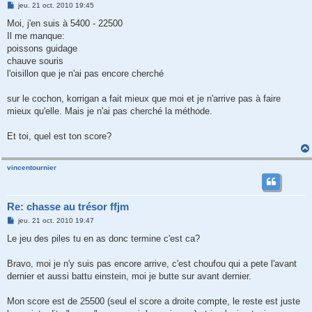
M
jeu. 21 oct. 2010 19:45
e
s
Moi, j'en suis à 5400 - 22500
s
Il me manque:
a
g
poissons guidage
e
chauve souris
l'oisillon que je n'ai pas encore cherché
sur le cochon, korrigan a fait mieux que moi et je n'arrive pas à faire
mieux qu'elle. Mais je n'ai pas cherché la méthode.
Et toi, quel est ton score?
vincentournier
Re: chasse au trésor ffjm
M
jeu. 21 oct. 2010 19:47
e
s
Le jeu des piles tu en as donc termine c'est ca?
s
a
g
Bravo, moi je n'y suis pas encore arrive, c'est choufou qui a pete l'avant
e
dernier et aussi battu einstein, moi je butte sur avant dernier.
Mon score est de 25500 (seul el score a droite compte, le reste est juste