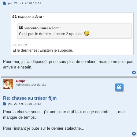
M
jeu. 21 oct. 2010 18:41
e
s
s
korrigan a écrit :
a
g
e
vincentournier a écrit :
C'est pas le dernier...encore 2 apres lui
ok, merci.
Et le dernier est Einstein je suppose.
Pour moi, je l'ai dépassé, je ne sais plus de combien, mais je ne suis pas
arrivé à einstein.
Golipe
Administrateur du site
Re: chasse au trésor ffjm
M
jeu. 21 oct. 2010 18:43
e
s
Pour la chauve souris, j'ai une piste qu'il faut que je conforte, ..., mais
s
manque de temps.
a
g
e
Pour l'instant je bute sur le dernier stalactite...