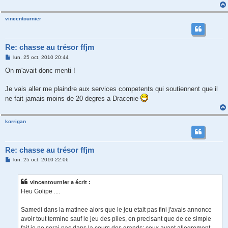
vincentournier
Re: chasse au trésor ffjm
M
lun. 25 oct. 2010 20:44
e
s
On m'avait donc menti !
s
a
g
Je vais aller me plaindre aux services competents qui soutiennent que il
e
ne fait jamais moins de 20 degres a Dracenie
korrigan
Re: chasse au trésor ffjm
M
lun. 25 oct. 2010 22:06
e
s
s
vincentournier a écrit :
a
g
Heu Golipe ....
e
Samedi dans la matinee alors que le jeu etait pas fini j'avais annonce
avoir tout termine sauf le jeu des piles, en precisant que de ce simple