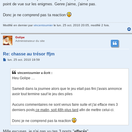
point de vue sur les enigmes. Genre j'aime, j'aime pas.
Donc je ne comprend pas ta reaction
Modifié en dernier par
vincentournier
le lun. 25 oct. 2010 20:05, modifié 2 fois.
Golipe
Administrateur du site
Re: chasse au trésor ffjm
M
lun. 25 oct. 2010 19:59
e
s
s
vincentournier a écrit :
a
g
Heu Golipe ....
e
Samedi dans la journee alors que le jeu etait pas fini j'avais annonce
avoir tout termine sauf le jeu des piles
Aucuns commentaires ne sont venus faire suite et j'ai efface mes 3
derniers posts
ce matin, soit 48h plus tard
afin de mettre celui-ci.
Donc je ne comprend pas ta reaction
Mille excuses, je n'ai pas vu tes 3 posts "
effacés
"