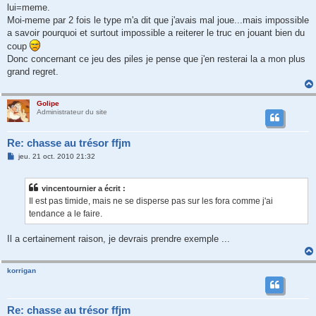
lui=meme.
Moi-meme par 2 fois le type m'a dit que j'avais mal joue...mais impossible
a savoir pourquoi et surtout impossible a reiterer le truc en jouant bien du
coup
Donc concernant ce jeu des piles je pense que j'en resterai la a mon plus
grand regret.
Golipe
Administrateur du site
Re: chasse au trésor ffjm
M
jeu. 21 oct. 2010 21:32
e
s
s
vincentournier a écrit :
a
g
Il est pas timide, mais ne se disperse pas sur les fora comme j'ai
e
tendance a le faire.
Il a certainement raison, je devrais prendre exemple ...
korrigan
Re: chasse au trésor ffjm