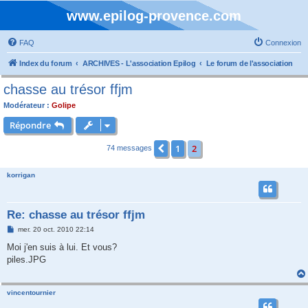
www.epilog-provence.com
FAQ
Connexion
Index du forum
ARCHIVES - L'association Epilog
Le forum de l'association
chasse au trésor ffjm
Modérateur :
Golipe
Répondre
1
2
Précédente
74 messages
korrigan
Re: chasse au trésor ffjm
M
mer. 20 oct. 2010 22:14
e
s
Moi j'en suis à lui. Et vous?
s
piles.JPG
a
g
e
vincentournier