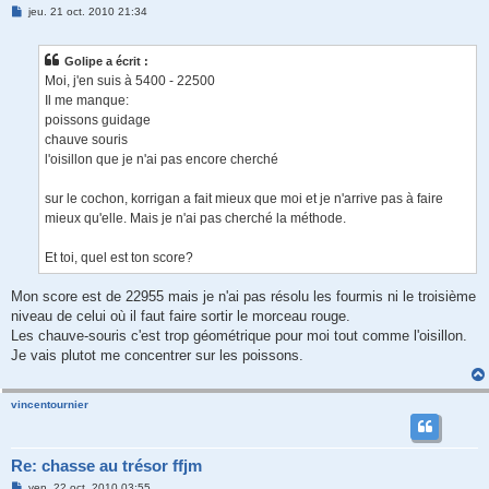
M
jeu. 21 oct. 2010 21:34
e
s
s
Golipe a écrit :
a
g
Moi, j'en suis à 5400 - 22500
e
Il me manque:
poissons guidage
chauve souris
l'oisillon que je n'ai pas encore cherché
sur le cochon, korrigan a fait mieux que moi et je n'arrive pas à faire
mieux qu'elle. Mais je n'ai pas cherché la méthode.
Et toi, quel est ton score?
Mon score est de 22955 mais je n'ai pas résolu les fourmis ni le troisième
niveau de celui où il faut faire sortir le morceau rouge.
Les chauve-souris c'est trop géométrique pour moi tout comme l'oisillon.
Je vais plutot me concentrer sur les poissons.
vincentournier
Re: chasse au trésor ffjm
M
ven. 22 oct. 2010 03:55